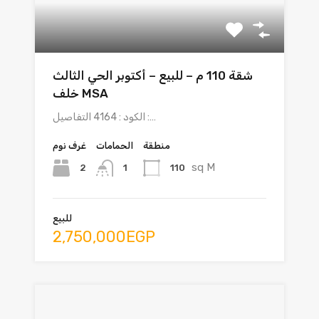
شقة 110 م – للبيع – أكتوبر الحي الثالث
خلف MSA
الكود : 4164 التفاصيل :…
منطقة
الحمامات
غرف نوم
sq M
2
110
1
للبيع
2,750,000EGP