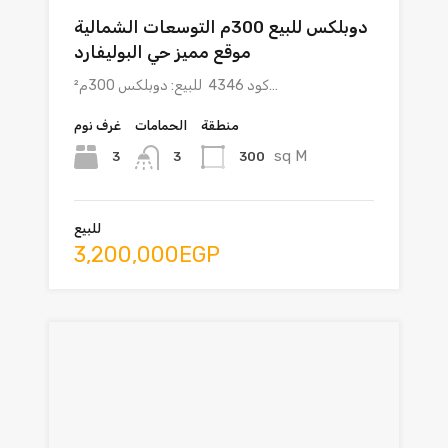
دوبلكس للبيع 300م التوسعات الشمالية
موقع مميز حي البوليفارد
كود 4346 للبيع: دوبلكس 300م²…
منطقة
الحمامات
غرف نوم
sq M
3
300
3
للبيع
3,200,000EGP