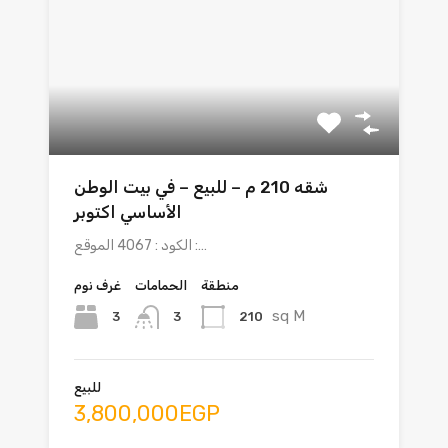
شقه 210 م – للبيع – في بيت الوطن
الأساسي اكتوبر
الكود : 4067 الموقع :…
منطقة
الحمامات
غرف نوم
sq M
3
210
3
للبيع
3,800,000EGP