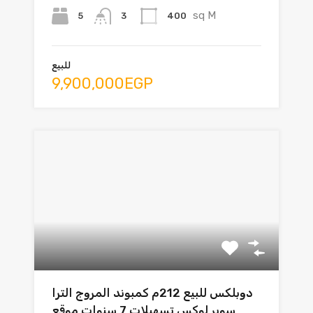
sq M
5
400
3
للبيع
9,900,000EGP
دوبلكس للبيع 212م كمبوند المروج الترا
سوبر لوكس تسهيلات 7 سنوات موقع