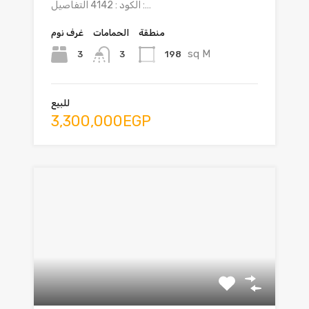
الكود : 4142 التفاصيل :…
منطقة
الحمامات
غرف نوم
sq M
3
198
3
للبيع
3,300,000EGP