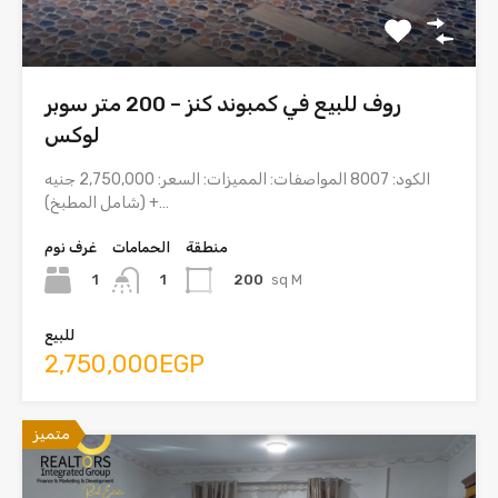
روف للبيع في كمبوند كنز – 200 متر سوبر
لوكس
الكود: 8007 المواصفات: المميزات: السعر: 2,750,000 جنيه
(شامل المطبخ) +…
منطقة
الحمامات
غرف نوم
1
200
sq M
1
للبيع
2,750,000EGP
متميز