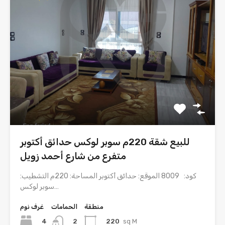
للبيع شقة 220م سوبر لوكس حدائق أكتوبر
متفرع من شارع أحمد زويل
كود: 8009 الموقع: حدائق أكتوبر المساحة: 220م التشطيب:
سوبر لوكس…
منطقة
الحمامات
غرف نوم
4
220
sq M
2