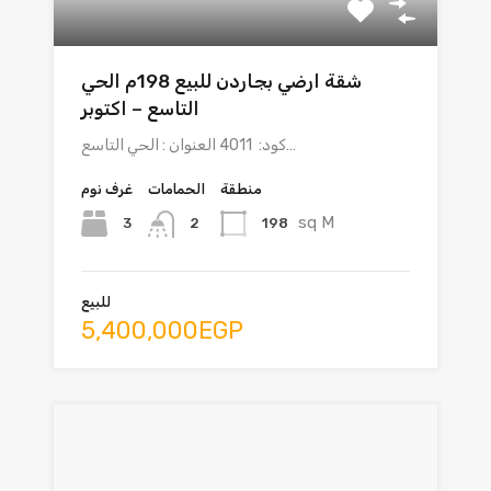
شقة ارضي بجاردن للبيع 198م الحي
التاسع – اكتوبر
كود: 4011 العنوان : الحي التاسع…
منطقة
الحمامات
غرف نوم
sq M
3
198
2
للبيع
5,400,000EGP