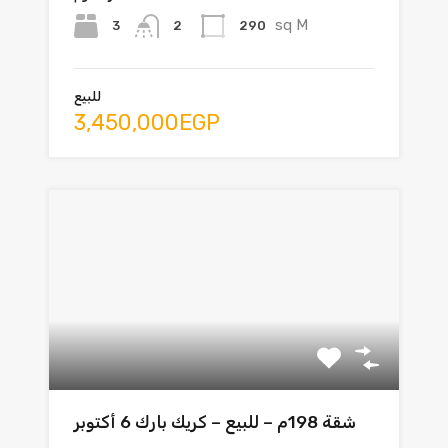
sq M
3
290
2
للبيع
3,450,000EGP
شقة 198م – للبيع – كريك بارك 6 أكتوبر