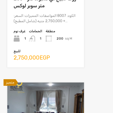
متر سوبر لوكس
الكود: 8007 المواصفات: المميزات: السعر:
2,750,000 جنيه (شامل المطبخ) +…
منطقة
الحمامات
غرف نوم
1
200
sq M
1
للبيع
2,750,000EGP
متميز