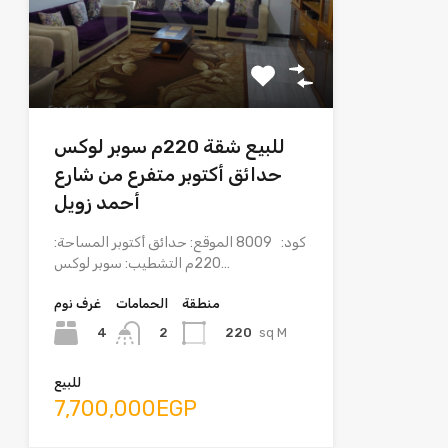
للبيع شقة 220م سوبر لوكس
حدائق أكتوبر متفرع من شارع
أحمد زويل
كود: 8009 الموقع: حدائق أكتوبر المساحة:
220م التشطيب: سوبر لوكس…
منطقة
الحمامات
غرف نوم
4
220
sq M
2
للبيع
7,700,000EGP