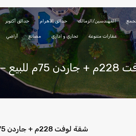
تجمع
المهندسين/الزمالك
حدائق الأهرام
حدائق أكتوبر
الساحل
العين
المهندسين/
التجمع
الشمالي
السخنة
الزمالك
عقارات متنوعة
تجاري و اداري
مصانع
أراضي
د سولانا – نيو زايد
شقة لوفت 228م + جاردن 75م للبيع – كمبوند سولانا – نيو زايد