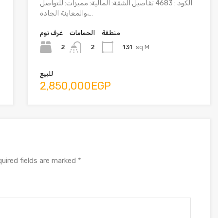
الكود : 4683 تفاصيل الشقة: المالية: مميزات: للتواصل
والمعاينة الجادة،…
منطقة
الحمامات
غرف نوم
2
131
sq M
2
للبيع
2,850,000EGP
uired fields are marked
*