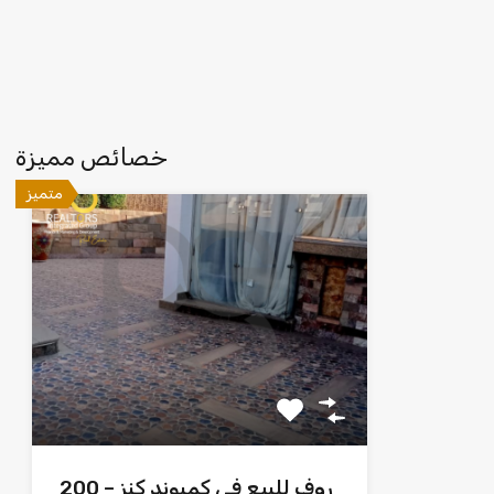
خصائص مميزة
متميز
روف للبيع في كمبوند كنز – 200