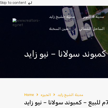
Skip to content
مدينة 6 أكتوبر
مدينة الشيخ زايد
حدائق
حدائق
مدينة 6
مدينة الشيخ
الأهرام
أكتوبر
أكتوبر
زايد
الساحل الشمالي
العين السخنة
إرسال
201033336682
مدينة الشيخ زايد
الجيزه
Home