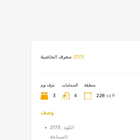
2173
معرف الخاصية:
منطقة
الحمامات
غرف نوم
3
4
228
sq M
وصف
الكود : 2173
المساحة: