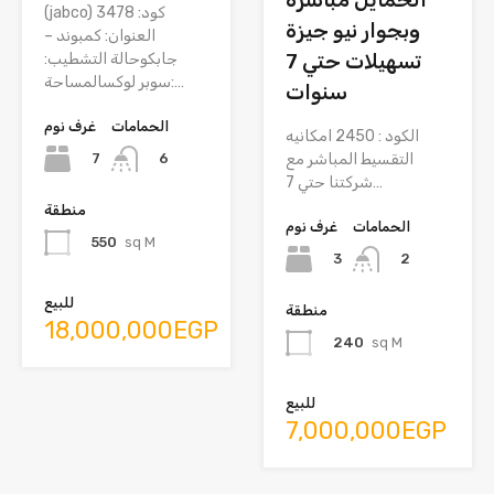
(jabco) كود: 3478
وبجوار نيو جيزة
العنوان: كمبوند –
تسهيلات حتي 7
جابكوحالة التشطيب:
سوبر لوكسالمساحة:…
سنوات
الحمامات
غرف نوم
الكود : 2450 امكانيه
7
التقسيط المباشر مع
6
شركتنا حتي 7…
منطقة
الحمامات
غرف نوم
550
sq M
3
2
للبيع
منطقة
18,000,000EGP
240
sq M
للبيع
7,000,000EGP