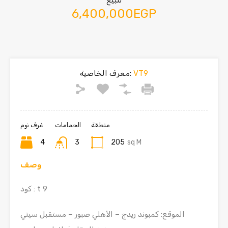
للبيع
6,400,000EGP
VT9
معرف الخاصية:
منطقة
الحمامات
غرف نوم
4
3
205
sq M
وصف
كود : t 9
الموقع: كمبوند ريدج – الأهلي صبور – مستقبل سيتي