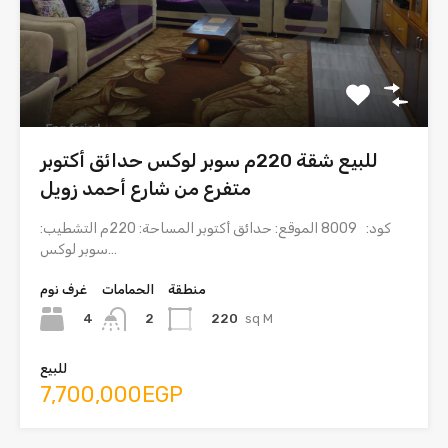
للبيع شقة 220م سوبر لوكس حدائق أكتوبر
متفرع من شارع أحمد زويل
كود: 8009 الموقع: حدائق أكتوبر المساحة: 220م التشطيب:
سوبر لوكس…
منطقة
الحمامات
غرف نوم
4
220
sq M
2
للبيع
7,700,000EGP