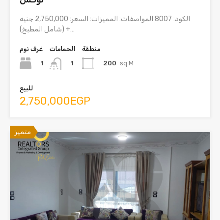
الكود: 8007 المواصفات: المميزات: السعر: 2,750,000 جنيه
(شامل المطبخ) +…
منطقة
الحمامات
غرف نوم
1
200
sq M
1
للبيع
2,750,000EGP
متميز