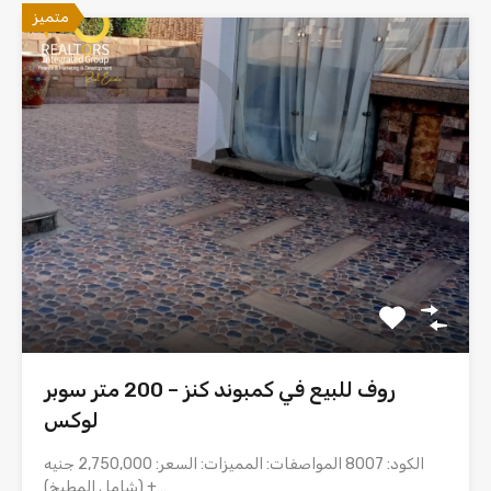
متميز
روف للبيع في كمبوند كنز – 200 متر سوبر
لوكس
الكود: 8007 المواصفات: المميزات: السعر: 2,750,000 جنيه
(شامل المطبخ) +…