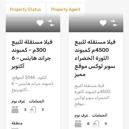
Property Status
Property Agent
فيلا مستقله للبيع
فيلا مستقلة للبيع
4500م كمبوند
300م – كمبوند
الثورة الخضراء
جراند هايتس – 6
سوبر لوكس موقع
أكتوبر
مميز
الكود : 3046 الموقع:
كمبوند جراند هايتس – 6
فيلا مستقله للبيع
أكتوبرنوع…
4500م كمبوند الثورة
الخضراء سوبر لوكس
الحمامات
غرف نوم
موقع…
3
3
الحمامات
غرف نوم
منطقة
8
9