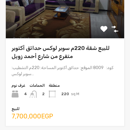
للبيع شقة 220م سوبر لوكس حدائق أكتوبر
متفرع من شارع أحمد زويل
كود: 8009 الموقع: حدائق أكتوبر المساحة: 220م التشطيب:
سوبر لوكس…
منطقة
الحمامات
غرف نوم
4
220
sq M
2
للبيع
7,700,000EGP