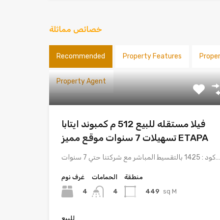
خصائص مماثلة
Recommended
Property Features
Prope
Property Agent
فيلا مستقله للبيع 512 م كمبوند ايتابا
تسهيلات 7 سنوات موقع مميز ETAPA
كود : 1425 بالتقسيط المباشر مع شركتنا حتي 7 سنوات…
منطقة
الحمامات
غرف نوم
4
449
sq M
4
للبيع