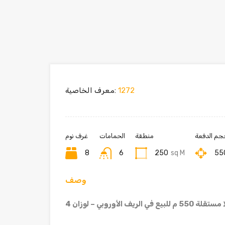
1272
معرف الخاصية:
جم الدفعة
منطقة
الحمامات
غرف نوم
8
6
250
sq M
55
وصف
55 م للبيع في الريف الأوروبي – لوزان 4