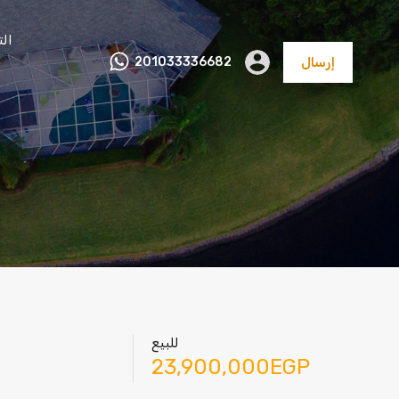
ال
إرسال
201033336682
عقارات
تجاري و
مصانع
أراضي
متنوعة
اداري
للبيع
23,900,000EGP