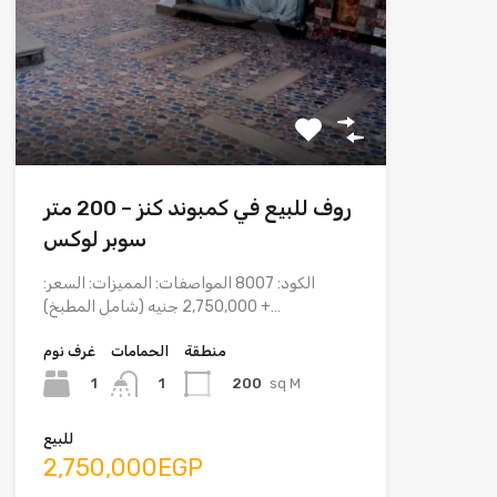
روف للبيع في كمبوند كنز – 200 متر
سوبر لوكس
الكود: 8007 المواصفات: المميزات: السعر:
2,750,000 جنيه (شامل المطبخ) +…
منطقة
الحمامات
غرف نوم
1
200
sq M
1
للبيع
2,750,000EGP