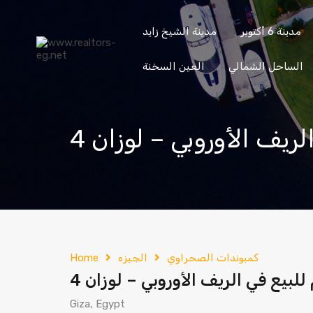
content
مدينة 6 أكتوبر
مدينة الشيخ زايد
حدائق
حدائق
مدينة 6
مدينة الشيخ
الساحل الشمالي
العين السخنة
الأهرام
أكتوبر
أكتوبر
زايد
إرسال
201033336682
كمبوندات الصحراوي
الجيزه
Home
Giza, Egypt