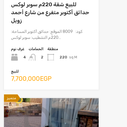
للبيع شقة 220م سوبر لوكس
حدائق أكتوبر متفرع من شارع أحمد
زويل
كود: 8009 الموقع: حدائق أكتوبر المساحة:
220م التشطيب: سوبر لوكس…
منطقة
الحمامات
غرف نوم
4
220
sq M
2
للبيع
7,700,000EGP
متميز