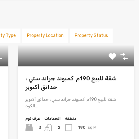
rty Type
Property Location
Property Status
شقة للبيع 190م كمبوند جراند ستي ،
حدائق أكتوبر
شقة للبيع 190م كمبوند جراند ستي ، حدائق أكتوبر
الكود…
منطقة
الحمامات
غرف نوم
3
190
sq M
2