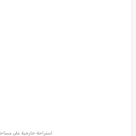
استراحة خارجية على مساحة 100 متر (تتكون من غرفتين + حمام + م