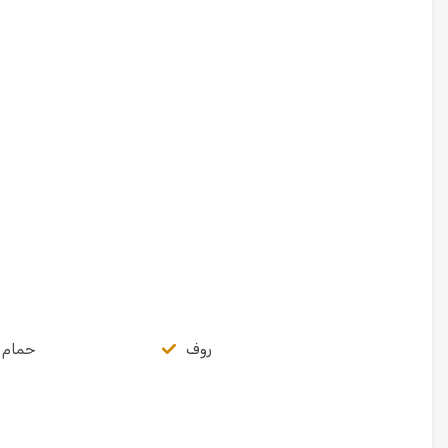
روف
حمام 