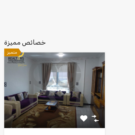
خصائص مميزة
متميز