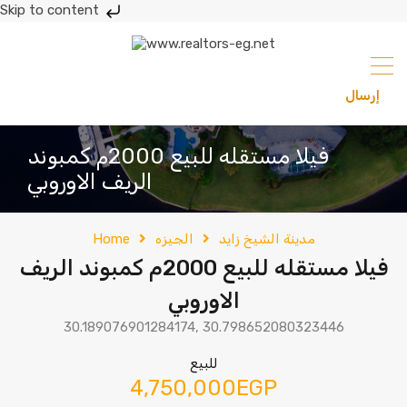
Skip to content
إرسال
201033336682
فيلا مستقله للبيع 2000م كمبوند
الريف الاوروبي
مدينة الشيخ زايد
الجيزه
Home
فيلا مستقله للبيع 2000م كمبوند الريف
الاوروبي
30.189076901284174, 30.798652080323446
للبيع
4,750,000EGP