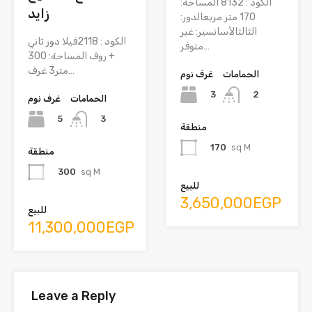
الكود : 8132 المساحة:
زايد
170 متر مربعالدور:
الثالثالأسانسير: غير
الكود : 2118فيلا دور ثاني
متوفر…
+ روف المساحة: 300
متر3 غرف…
الحمامات
غرف نوم
3
2
الحمامات
غرف نوم
5
3
منطقة
170
sq M
منطقة
300
sq M
للبيع
3,650,000EGP
للبيع
11,300,000EGP
Leave a Reply