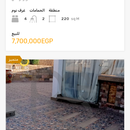
منطقة
الحمامات
غرف نوم
4
220
sq M
2
للبيع
7,700,000EGP
متميز