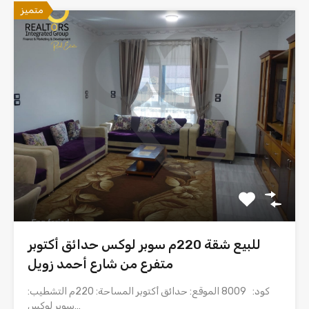
متميز
للبيع شقة 220م سوبر لوكس حدائق أكتوبر
متفرع من شارع أحمد زويل
كود: 8009 الموقع: حدائق أكتوبر المساحة: 220م التشطيب:
سوبر لوكس…