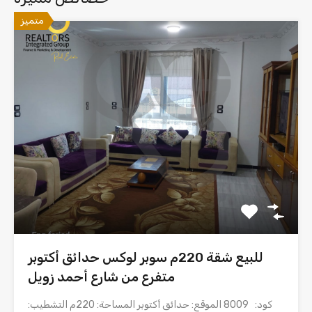
متميز
للبيع شقة 220م سوبر لوكس حدائق أكتوبر
متفرع من شارع أحمد زويل
كود: 8009 الموقع: حدائق أكتوبر المساحة: 220م التشطيب: