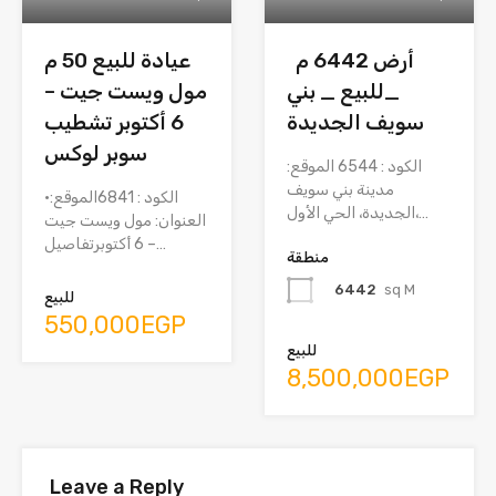
أرض 6442 م
عيادة للبيع 50 م
_للبيع _ بني
مول ويست جيت –
سويف الجديدة
6 أكتوبر تشطيب
سوبر لوكس
الكود : 6544 الموقع:
مدينة بني سويف
الكود : 6841الموقع:•
الجديدة، الحي الأول،…
العنوان: مول ويست جيت
– 6 أكتوبرتفاصيل…
منطقة
6442
sq M
للبيع
550,000EGP
للبيع
8,500,000EGP
Leave a Reply