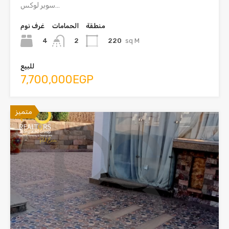
سوبر لوكس…
منطقة
الحمامات
غرف نوم
4
220
sq M
2
للبيع
7,700,000EGP
متميز