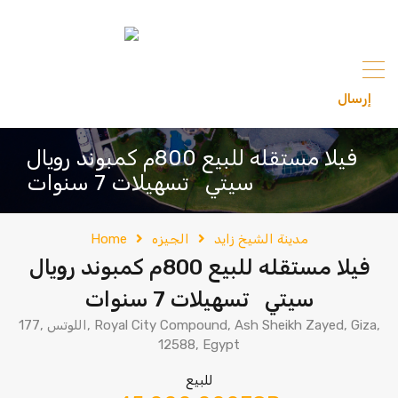
content
إرسال
201033336682
فيلا مستقله للبيع 800م كمبوند رويال
سيتي تسهيلات 7 سنوات
مدينة الشيخ زايد
الجيزه
Home
فيلا مستقله للبيع 800م كمبوند رويال
سيتي تسهيلات 7 سنوات
177, اللوتس, Royal City Compound, Ash Sheikh Zayed, Giza,
12588, Egypt
للبيع