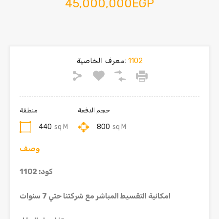
45,000,000EGP
1102
معرف الخاصية:
حجم الدفعة
منطقة
440
sq M
800
sq M
وصف
كود: 1102
امكانية التقسيط المباشر مع شركتنا حتي 7 سنوات