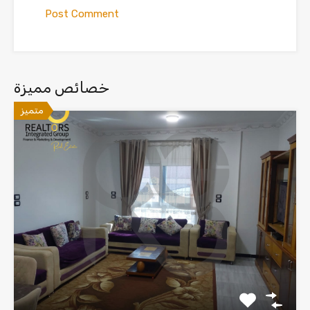
خصائص مميزة
متميز