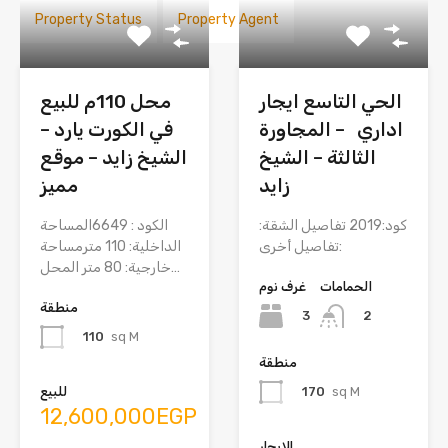
Property Status
Property Agent
الحي التاسع ايجار
محل 110م للبيع
اداري – المجاورة
في الكورت يارد –
الثالثة – الشيخ
الشيخ زايد – موقع
زايد
مميز
كود:2019 تفاصيل الشقة:
الكود : 6649المساحة
تفاصيل أخرى:
الداخلية: 110 مترمساحة
خارجية: 80 متر المحل…
الحمامات
غرف نوم
منطقة
3
2
110
sq M
منطقة
للبيع
170
sq M
12,600,000EGP
للإيجار