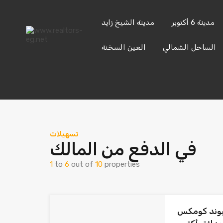
content
مدينة 6 أكتوبر
مدينة الشيخ زايد
حدائق
حدائق
مدينة 6
مدينة الشيخ
الساحل الشمالي
العين السخنة
الأهرام
أكتوبر
أكتوبر
زايد
إرسال
201033336682
تسهيلات
في الدفع من المالك
1
to
6
out of
10
properties
 كمبوند كومكس