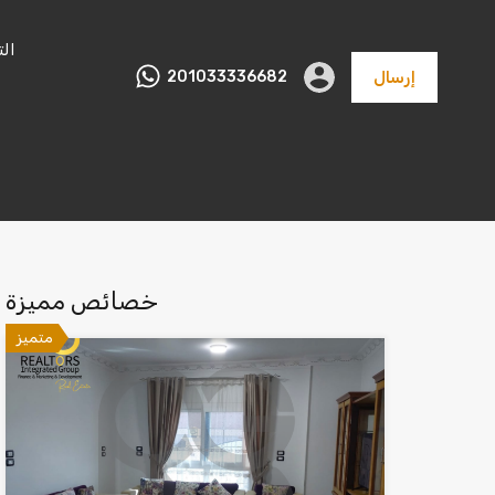
ال
إرسال
201033336682
عقارات
تجاري و
مصانع
أراضي
متنوعة
اداري
خصائص مميزة
متميز