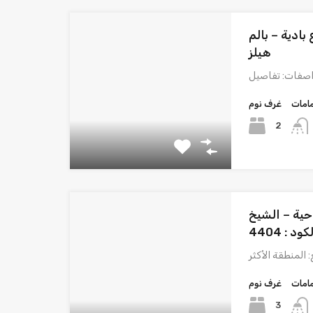
وع بادية – بالم
هيلز
امات
غرف نوم
2
لسياحية – الشيخ
د : 4404
امات
غرف نوم
3