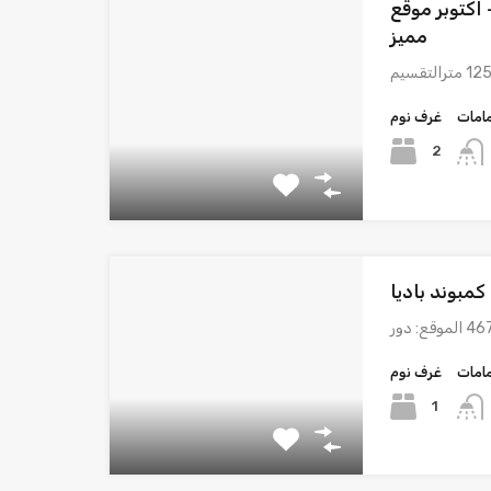
يا – اكتوبر موقع
مميز
امات
غرف نوم
2
امات
غرف نوم
1