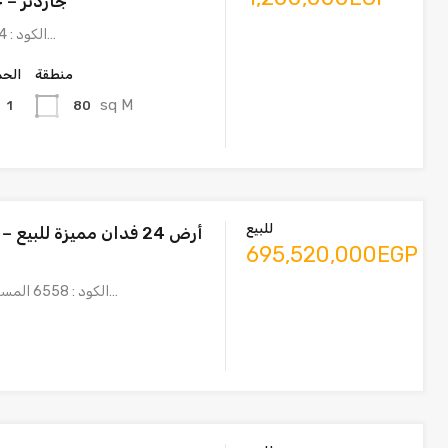
جاردنز – 
الكود : 8104 الدور الرابع…
منطقة
الحم
sq M
80
1
للبيع
أرض 24 فدان مميزة للبيع
695,520,000EGP
الكود : 6558 المساحة والتخصيص…