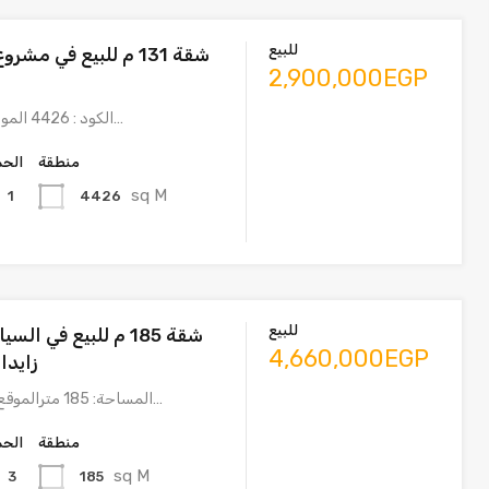
للبيع
شقة 131 م للبيع في مشر
2,900,000EGP
الكود : 4426 المواصفات: تفاصيل…
منطقة
الحم
sq M
4426
1
للبيع
شقة 185 م للبيع في ا
4,660,000EGP
زايدالكو
المساحة: 185 مترالموقع: المنطقة الأكثر…
منطقة
الحم
sq M
185
3