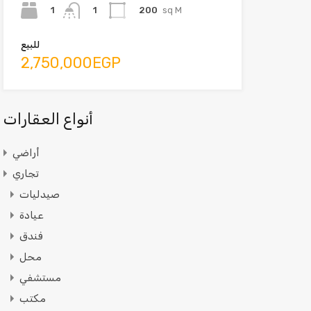
1
200
sq M
1
للبيع
2,750,000EGP
أنواع العقارات
أراضي
تجاري
صيدليات
عيادة
فندق
محل
مستشفي
مكتب