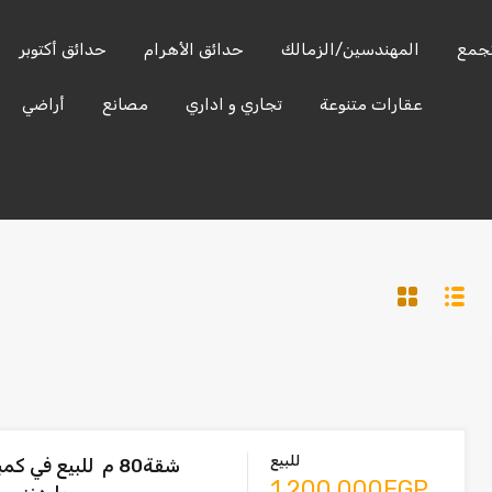
تجمع
المهندسين/الزمالك
حدائق الأهرام
حدائق أكتوبر
الساحل
العين
المهندسين/
التجمع
عقارات متنوعة
تجاري و اداري
مصانع
أراضي
الشمالي
السخنة
الزمالك
للبيع
شقة80 م للبيع في
1,200,000EGP