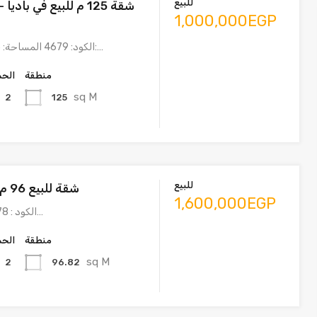
للبيع
شقة 125 م للبيع في باد
1,000,000EGP
الكود: 4679 المساحة: 125 مترالتقسيم:…
منطقة
الحم
sq M
125
2
للبيع
شقة للبيع 96 م كمبوند باديا
1,600,000EGP
الكود : 4678 الموقع: دور…
منطقة
الحم
sq M
96.82
2