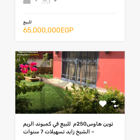
للبيع
65,000,000EGP
توين هاوس250م للبيع في كمبوند الريم
– الشيخ زايد تسهيلات 7 سنوات