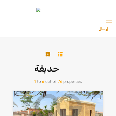
content
إرسال
201033336682
حديقة
1
to
6
out of
76
properties