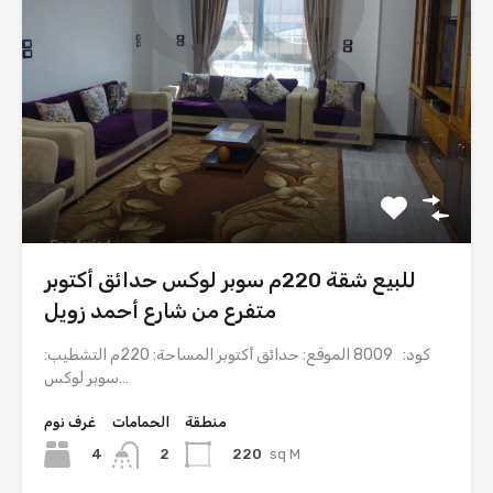
للبيع شقة 220م سوبر لوكس حدائق أكتوبر
متفرع من شارع أحمد زويل
كود: 8009 الموقع: حدائق أكتوبر المساحة: 220م التشطيب:
سوبر لوكس…
منطقة
الحمامات
غرف نوم
4
220
sq M
2