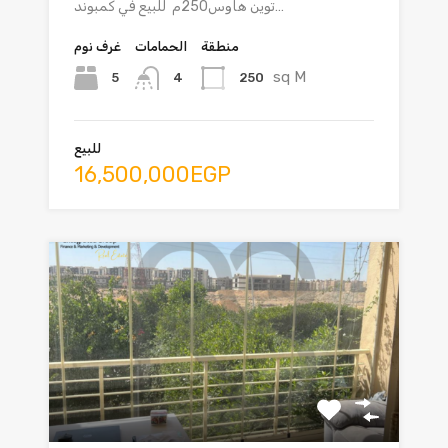
توين هاوس250م للبيع في كمبوند…
منطقة
الحمامات
غرف نوم
sq M
5
250
4
للبيع
16,500,000EGP