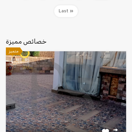
Last
خصائص مميزة
متميز