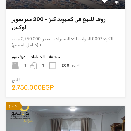
روف للبيع في كمبوند كنز – 200 متر سوبر
لوكس
الكود: 8007 المواصفات: المميزات: السعر: 2,750,000 جنيه
(شامل المطبخ) +…
منطقة
الحمامات
غرف نوم
1
200
sq M
1
للبيع
2,750,000EGP
متميز