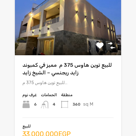
للبيع توين هاوس 375 م مميز في كمبوند
زايد ريجنسي – الشيخ زايد
للبيع توين هاوس 375 م…
منطقة
الحمامات
غرف نوم
sq M
6
360
4
للبيع
33,000,000EGP