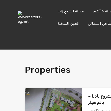
content
ة 6 أكتوبر
مدينة الشيخ زايد
ساحل الشمالي
العين السخنة
حدائق
حدائق
مدينة 6
مدينة الشيخ
الأهرام
أكتوبر
أكتوبر
زايد
إرسال
201033336682
Properties
زة 110م في مشروع باديا –
بالم هيلز