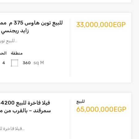
للبيع توين ه
33,000,000EGP
زايد ريجنسي –
للبيع توين هاوس 375 م…
منطقة
الحم
sq M
360
4
للبيع
ف
65,000,000EGP
سمرقند – بالقرب من 
فيلا فاخرة للبيع 4200م في…