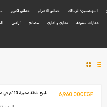
المهندسين/الزمالك
حدائق الأهرام
حدائق أكتوبر
مدين
عقارات متنوعة
تجاري و اداري
مصانع
أراضي
ال
الساحل
العين
المهندسين/
التجمع
الشمالي
السخنة
الزمالك
للبيع شقة ممي
6,960,000EGP
للبيع شقة مميزة 110م في…