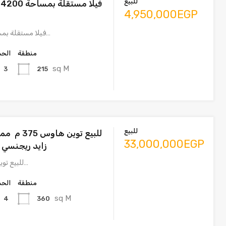
للبيع
ف
4,950,000EGP
فيلا مستقلة بمساحة 4200 متر…
منطقة
الحم
sq M
215
3
للبيع
للبيع توين ه
33,000,000EGP
زايد ريجنسي –
للبيع توين هاوس 375 م…
منطقة
الحم
sq M
360
4