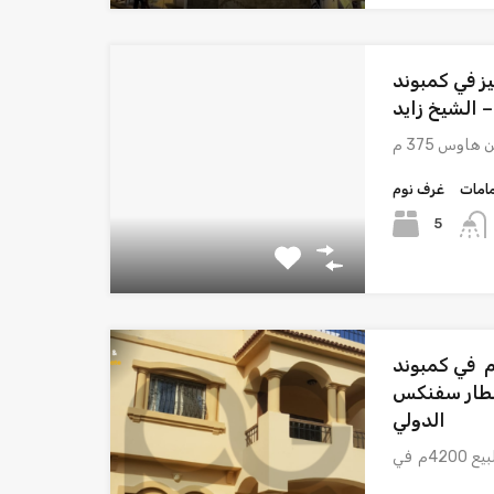
اوس 375 م مميز في كمبوند
 الشيخ زايد
امات
غرف نوم
5
يلا فاخرة للبيع 4200م في كمبوند
مطار سفنكس
الدولي