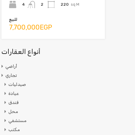
4
220
sq M
2
للبيع
7,700,000EGP
أنواع العقارات
أراضي
تجاري
صيدليات
عيادة
فندق
محل
مستشفي
مكتب