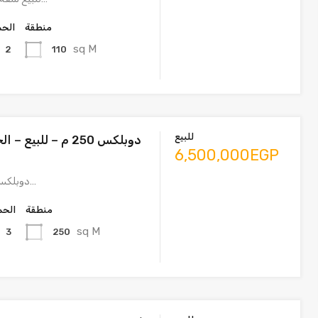
منطقة
الحم
sq M
110
2
للبيع
6,500,000EGP
دوبلكس 250 م – للبيع…
منطقة
الحم
sq M
250
3