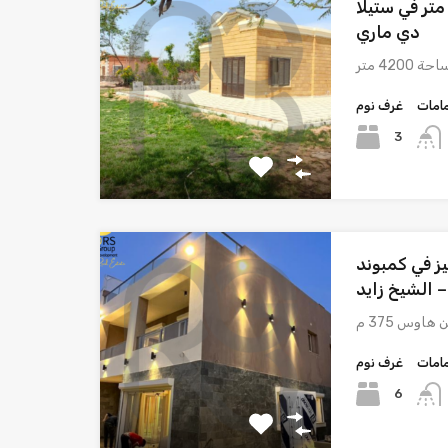
يلا مستقلة بمساحة 4200 متر في ستيلا
دي ماري
امات
غرف نوم
3
اوس 375 م مميز في كمبوند
 الشيخ زايد
امات
غرف نوم
6