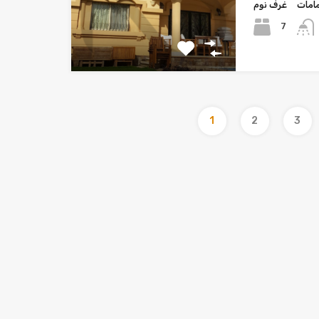
امات
غرف نوم
7
1
2
3