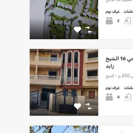
امات
غرف نوم
2
دوبلكس 250 م – للبيع – الحي 16 الشيخ
زايد
امات
غرف نوم
4