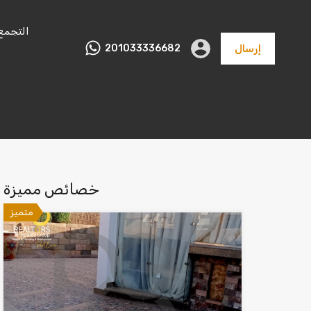
التجمع
إرسال
201033336682
عقارات
تجاري و
مصانع
أراضي
متنوعة
اداري
خصائص مميزة
متميز