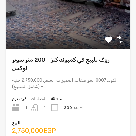
روف للبيع في كمبوند كنز – 200 متر سوبر
لوكس
الكود: 8007 المواصفات: المميزات: السعر: 2,750,000 جنيه
(شامل المطبخ) +…
منطقة
الحمامات
غرف نوم
1
200
sq M
1
للبيع
2,750,000EGP