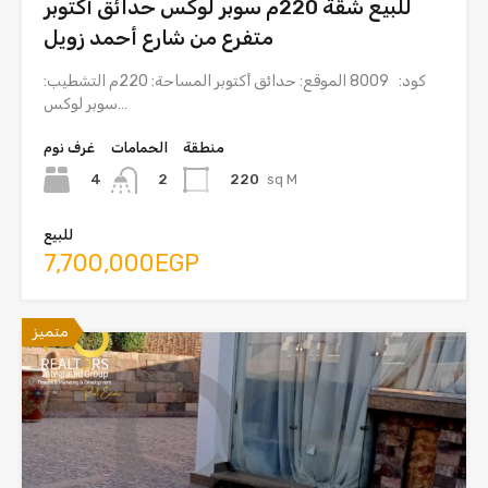
للبيع شقة 220م سوبر لوكس حدائق أكتوبر
متفرع من شارع أحمد زويل
كود: 8009 الموقع: حدائق أكتوبر المساحة: 220م التشطيب:
سوبر لوكس…
منطقة
الحمامات
غرف نوم
4
220
sq M
2
للبيع
7,700,000EGP
متميز