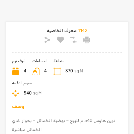
1142
معرف الخاصية:
منطقة
الحمامات
غرف نوم
4
4
370
sq M
حجم الدفعة
540
sq M
وصف
توين هاوس 540 م للبيع – بهضبة الخمائل – بجوار نادي
الخمائل مباشرة