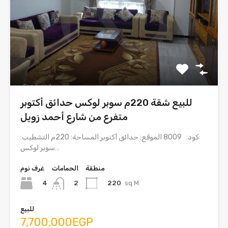
للبيع شقة 220م سوبر لوكس حدائق أكتوبر
متفرع من شارع أحمد زويل
كود: 8009 الموقع: حدائق أكتوبر المساحة: 220م التشطيب:
سوبر لوكس…
منطقة
الحمامات
غرف نوم
4
220
sq M
2
للبيع
7,700,000EGP