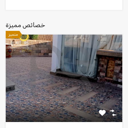
خصائص مميزة
متميز