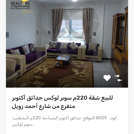
للبيع شقة 220م سوبر لوكس حدائق أكتوبر
متفرع من شارع أحمد زويل
كود: 8009 الموقع: حدائق أكتوبر المساحة: 220م التشطيب:
سوبر لوكس…