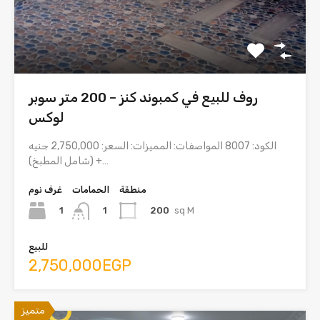
روف للبيع في كمبوند كنز – 200 متر سوبر
لوكس
الكود: 8007 المواصفات: المميزات: السعر: 2,750,000 جنيه
(شامل المطبخ) +…
منطقة
الحمامات
غرف نوم
1
200
sq M
1
للبيع
2,750,000EGP
متميز