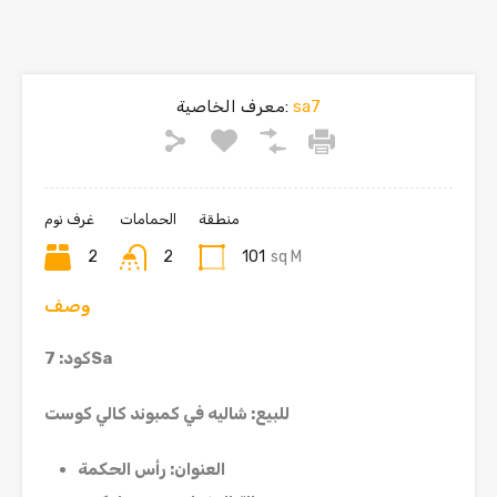
sa7
معرف الخاصية:
منطقة
الحمامات
غرف نوم
2
2
101
sq M
وصف
Sa
كود: 7
للبيع: شاليه في كمبوند كالي كوست
العنوان
:
رأس الحكمة