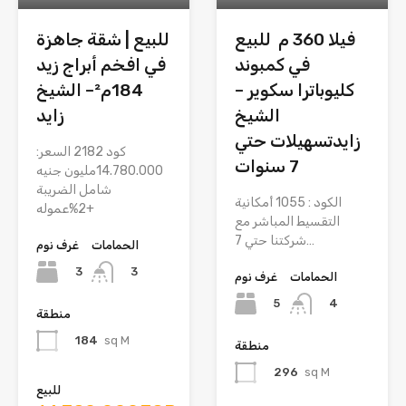
فيلا 360 م للبيع
للبيع | شقة جاهزة
في كمبوند
في افخم أبراج زيد
كليوباترا سكوير –
184م²– الشيخ
الشيخ
زايد
زايدتسهيلات حتي
كود 2182 السعر:
7 سنوات
14.780.000مليون جنيه
شامل الضريبة
الكود : 1055 أمكانية
+2%عموله
التقسيط المباشر مع
شركتنا حتي 7…
الحمامات
غرف نوم
3
3
الحمامات
غرف نوم
5
4
منطقة
184
sq M
منطقة
296
sq M
للبيع