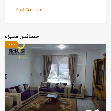
خصائص مميزة
متميز