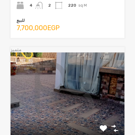
4
220
sq M
2
للبيع
7,700,000EGP
متميز