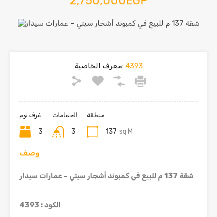
2,750,000EGP
4393
معرف الخاصية:
منطقة
الحمامات
غرف نوم
3
3
137
sq M
وصف
شقة 137 م للبيع في كمبوند أشجار سيتي – عمارات سيدار
الكود : 4393