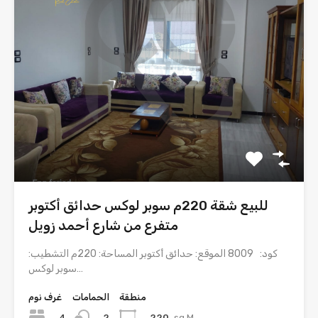
للبيع شقة 220م سوبر لوكس حدائق أكتوبر
متفرع من شارع أحمد زويل
كود: 8009 الموقع: حدائق أكتوبر المساحة: 220م التشطيب:
سوبر لوكس…
منطقة
الحمامات
غرف نوم
4
220
sq M
2