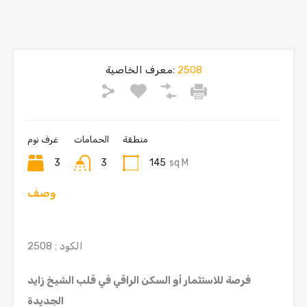
2508
معرف الخاصية:
منطقة
الحمامات
غرف نوم
3
3
145
sq M
وصف
الكود : 2508
فرصة للاستثمار أو السكن الراقي في قلب الشيخ زايد
الجديدة