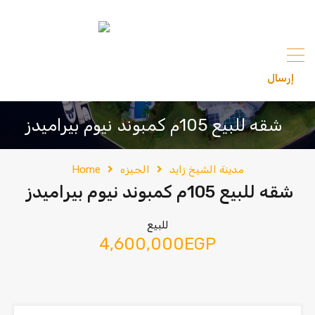
content
إرسال
201033336682
شقه للبيع 105م كمبوند نيوم بيراميدز
مدينة الشيخ زايد
الجيزه
Home
شقه للبيع 105م كمبوند نيوم بيراميدز
للبيع
4,600,000EGP