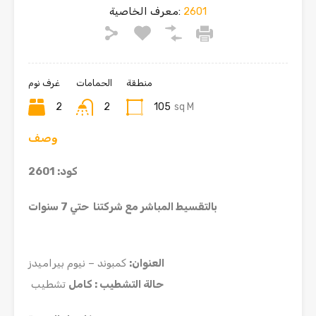
2601
معرف الخاصية:
منطقة
الحمامات
غرف نوم
2
2
105
sq M
وصف
كود: 2601
بالتقسيط المباشر مع شركتنا حتي 7 سنوات
العنوان
:
كمبوند – نيوم بيراميدز
حالة التشطيب : كامل
تشطيب