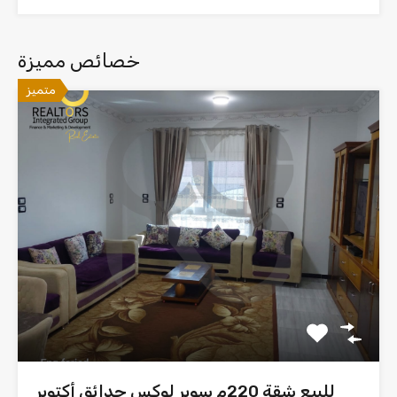
خصائص مميزة
متميز
للبيع شقة 220م سوبر لوكس حدائق أكتوبر