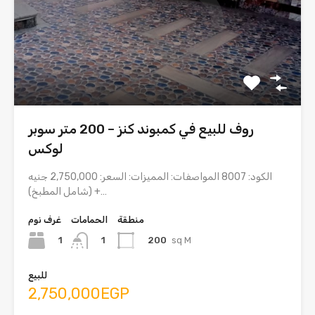
روف للبيع في كمبوند كنز – 200 متر سوبر
لوكس
الكود: 8007 المواصفات: المميزات: السعر: 2,750,000 جنيه
(شامل المطبخ) +…
منطقة
الحمامات
غرف نوم
1
200
sq M
1
للبيع
2,750,000EGP