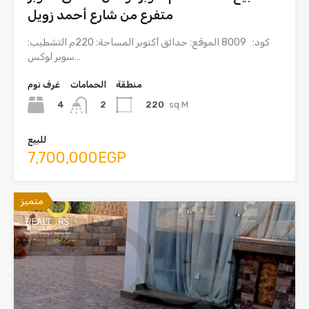
متفرع من شارع أحمد زويل
كود: 8009 الموقع: حدائق أكتوبر المساحة: 220م التشطيب:
سوبر لوكس…
منطقة
الحمامات
غرف نوم
4
220
sq M
2
للبيع
7,700,000EGP
متميز