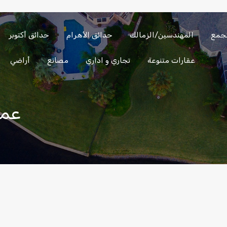
تجمع
المهندسين/الزمالك
حدائق الأهرام
حدائق أكتوبر
الساحل
العين
المهندسين/
التجمع
الشمالي
السخنة
الزمالك
عقارات متنوعة
تجاري و اداري
مصانع
أراضي
عمارة 880 م 