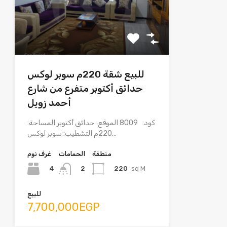
للبيع شقة 220م سوبر لوكس
حدائق أكتوبر متفرع من شارع
أحمد زويل
كود: 8009 الموقع: حدائق أكتوبر المساحة:
220م التشطيب: سوبر لوكس…
منطقة
الحمامات
غرف نوم
4
220
sq M
2
للبيع
7,700,000EGP