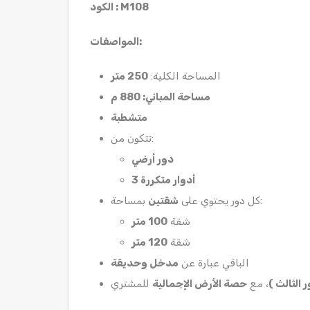
M108
الكود :
:
المواصفات
المساحة الكلية:
250
متر
مساحة المباني: 880 م
متشطبة
تتكون من:
دور أرضي
أدوار متكررة
3
بمساحة:
كل دور يحتوي على
شقتين
شقة
100
متر
شقة
120
متر
الباقي عبارة عن
مدخل وحديقة
 الثالث )
، مع
حصة الأرض الإجمالية