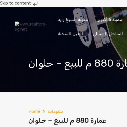
Skip to content
مدينة 6 أكتوبر
مدينة الشيخ زايد
حدائق
حدائق
مدينة 6
مدينة الشيخ
الأهرام
أكتوبر
أكتوبر
زايد
الساحل الشمالي
العين السخنة
إرسال
201033336682
للبيع – حلوان
متنوعات
Home
عمارة 880 م للبيع – حلوان