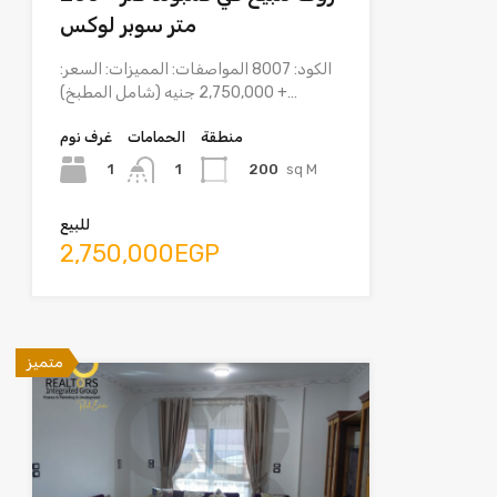
متر سوبر لوكس
الكود: 8007 المواصفات: المميزات: السعر:
2,750,000 جنيه (شامل المطبخ) +…
منطقة
الحمامات
غرف نوم
1
200
sq M
1
للبيع
2,750,000EGP
متميز