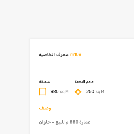
m108
معرف الخاصية:
حجم الدفعة
منطقة
880
sq M
250
sq M
وصف
عمارة 880 م للبيع – حلوان