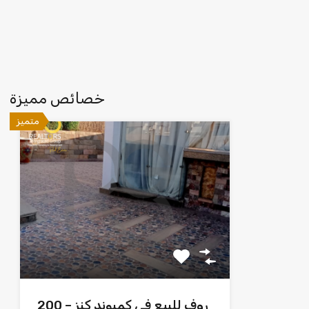
خصائص مميزة
متميز
روف للبيع في كمبوند كنز – 200