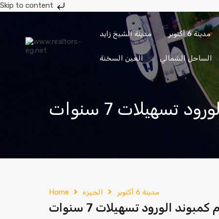
Skip to content
مدينة 6 أكتوبر
مدينة الشيخ زايد
حدائق
حدائق
مدينة 6
مدينة الشيخ
الأهرام
أكتوبر
أكتوبر
زايد
الساحل الشمالي
العين السخنة
إرسال
201033336682
مدينة 6 أكتوبر
الجيزه
Home