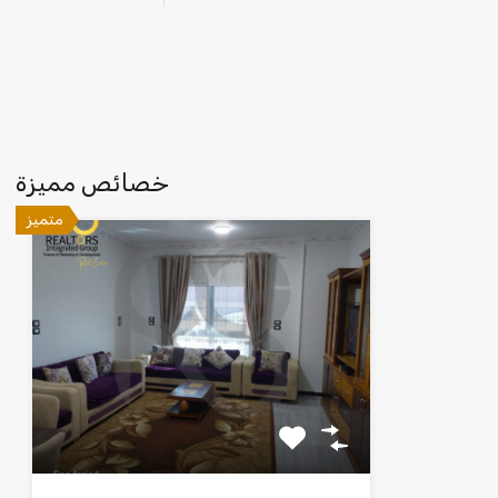
خصائص مميزة
متميز