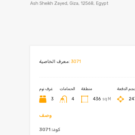
Ash Sheikh Zayed, Giza, 12568, Egypt
3071
معرف الخاصية:
جم الدفعة
منطقة
الحمامات
غرف نوم
3
4
436
sq M
24
وصف
كود: 3071