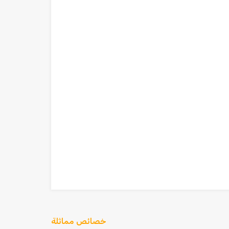
خصائص مماثلة