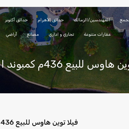
تجمع
المهندسين/الزمالك
حدائق الأهرام
حدائق أكتوبر
الساحل
العين
المهندسين/
التجمع
الشمالي
السخنة
الزمالك
عقارات متنوعة
تجاري و اداري
مصانع
أراضي
للبيع 436م كمبوند الورود تسهيلات 7 سنوات
فيلا توين هاوس للبيع 436م كمبوند الورود تسهيلات 7 سنوات