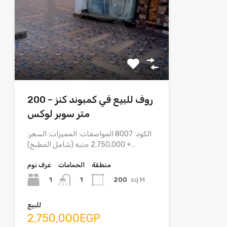
روف للبيع في كمبوند كنز – 200
متر سوبر لوكس
الكود: 8007 المواصفات: المميزات: السعر:
2,750,000 جنيه (شامل المطبخ) +…
منطقة
الحمامات
غرف نوم
1
200
sq M
1
للبيع
2,750,000EGP