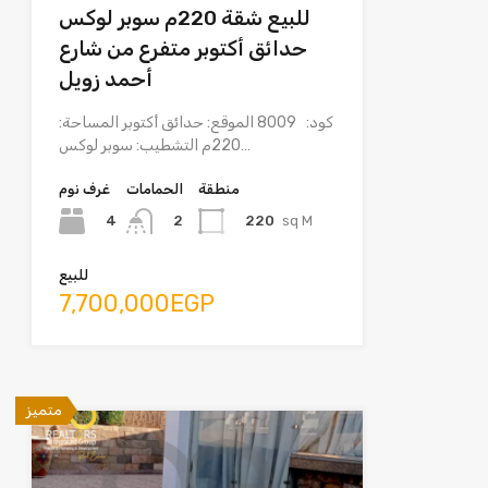
للبيع شقة 220م سوبر لوكس
حدائق أكتوبر متفرع من شارع
أحمد زويل
كود: 8009 الموقع: حدائق أكتوبر المساحة:
220م التشطيب: سوبر لوكس…
منطقة
الحمامات
غرف نوم
4
220
sq M
2
للبيع
7,700,000EGP
متميز