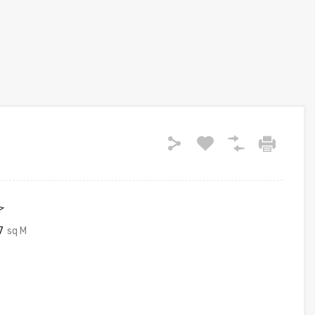
ح
7
sq M