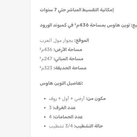
إمكانية التقسيط المباشر حتي 7 سنوات
ع: توين هاوس بمساحة 436م² في كمبوند الورود
الموقع
:
بجوار مول العرب
مساحة الأرض
:
436م²
مساحة المباني
:
247م²
مساحة الحديقة
:
323م²
:
تفاصيل التوين هاوس
مكون من
:
أرضي + أول + روف
عدد الغرف
:
3
عدد الحمامات
:
4
حالة التشطيب
:
3/4 تشطيب