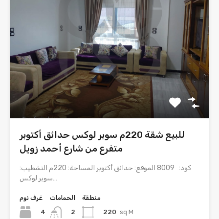
للبيع شقة 220م سوبر لوكس حدائق أكتوبر
متفرع من شارع أحمد زويل
كود: 8009 الموقع: حدائق أكتوبر المساحة: 220م التشطيب:
سوبر لوكس…
منطقة
الحمامات
غرف نوم
4
220
sq M
2