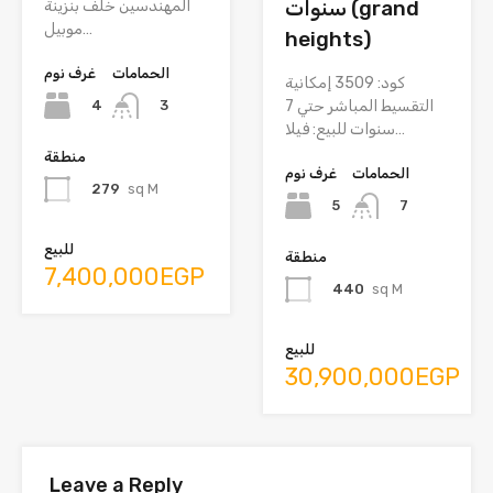
سنوات (grand
المهندسين خلف بنزينة
موبيل…
heights)
الحمامات
غرف نوم
كود: 3509 إمكانية
4
التقسيط المباشر حتي 7
3
سنوات للبيع: فيلا…
منطقة
الحمامات
غرف نوم
279
sq M
5
7
للبيع
منطقة
7,400,000EGP
440
sq M
للبيع
30,900,000EGP
Leave a Reply