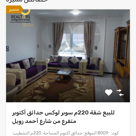
متميز
للبيع شقة 220م سوبر لوكس حدائق أكتوبر
متفرع من شارع أحمد زويل
كود: 8009 الموقع: حدائق أكتوبر المساحة: 220م التشطيب: