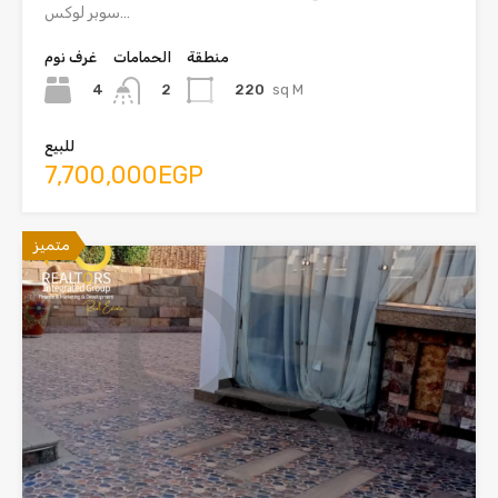
سوبر لوكس…
منطقة
الحمامات
غرف نوم
4
220
sq M
2
للبيع
7,700,000EGP
متميز