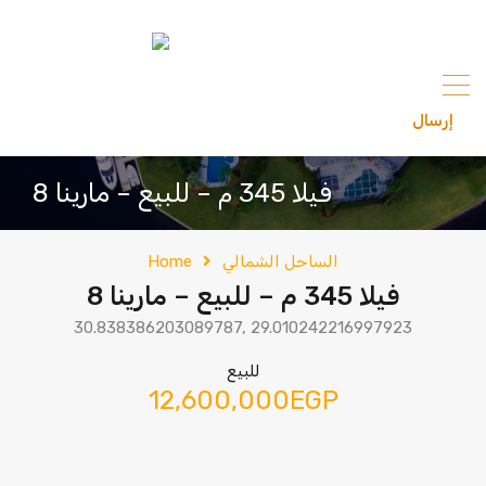
content
إرسال
201033336682
فيلا 345 م – للبيع – مارينا 8
الساحل الشمالي
Home
فيلا 345 م – للبيع – مارينا 8
30.838386203089787, 29.010242216997923
للبيع
12,600,000EGP