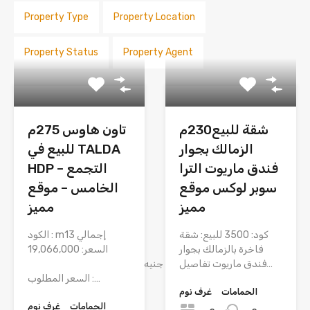
Property Type
Property Location
Property Status
Property Agent
شقة للبيع230م
تاون هاوس 275م
الزمالك بجوار
للبيع في TALDA
فندق ماريوت الترا
HDP – التجمع
سوبر لوكس موقع
الخامس – موقع
مميز
مميز
كود: 3500 للبيع: شقة
الكود : m13 إجمالي
فاخرة بالزمالك بجوار
السعر: 19,066,000
فندق ماريوت تفاصيل…
جنيه
السعر المطلوب :…
الحمامات
غرف نوم
الحمامات
غرف نوم