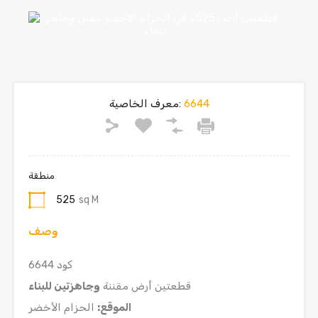
6644
معرف الخاصية:
منطقة
525
sq M
وصف
كود 6644
قطعتين أرض مقننة
وجاهزتين للبناء
الموقع
:
الحزام الأخضر