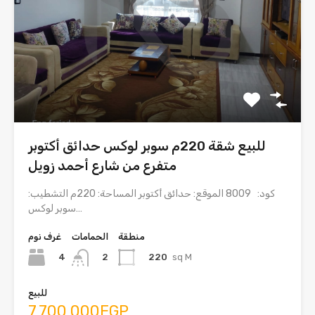
للبيع شقة 220م سوبر لوكس حدائق أكتوبر
متفرع من شارع أحمد زويل
كود: 8009 الموقع: حدائق أكتوبر المساحة: 220م التشطيب:
سوبر لوكس…
منطقة
الحمامات
غرف نوم
4
220
sq M
2
للبيع
7,700,000EGP