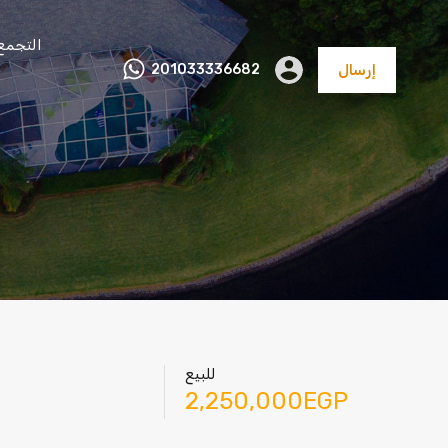
التجمع
إرسال
201033336682
عقارات
تجاري و
مصانع
أراضي
متنوعة
اداري
للبيع
2,250,000EGP