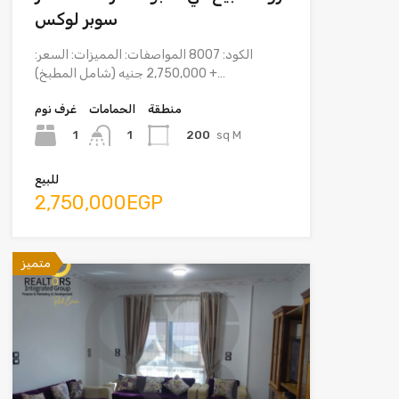
سوبر لوكس
الكود: 8007 المواصفات: المميزات: السعر:
2,750,000 جنيه (شامل المطبخ) +…
منطقة
الحمامات
غرف نوم
1
200
sq M
1
للبيع
2,750,000EGP
متميز