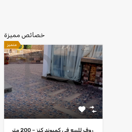
خصائص مميزة
متميز
روف للبيع في كمبوند كنز – 200 متر