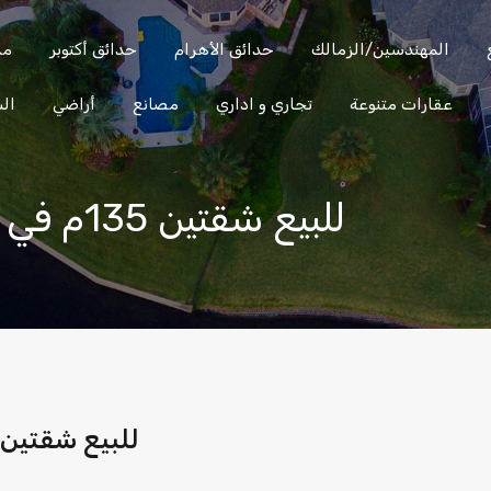
المهندسين/الزمالك
حدائق الأهرام
حدائق أكتوبر
مدين
عقارات متنوعة
تجاري و اداري
مصانع
أراضي
ال
الساحل
العين
المهندسين/
التجمع
الشمالي
السخنة
الزمالك
للبيع شقتين 135م في السياحية، حدائق أكتوبر
للبيع شقتين 135م في السياحية، حدائق أكتوب