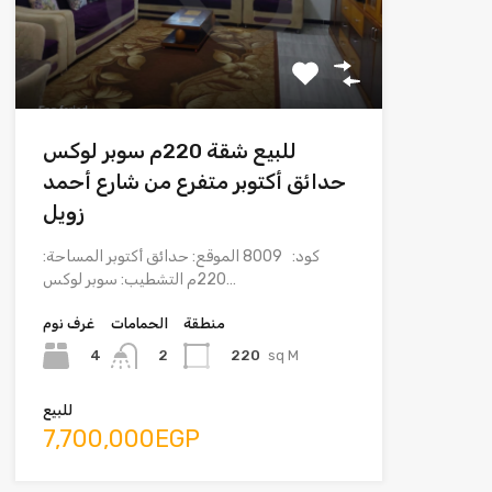
للبيع شقة 220م سوبر لوكس
حدائق أكتوبر متفرع من شارع أحمد
زويل
كود: 8009 الموقع: حدائق أكتوبر المساحة:
220م التشطيب: سوبر لوكس…
منطقة
الحمامات
غرف نوم
4
220
sq M
2
للبيع
7,700,000EGP