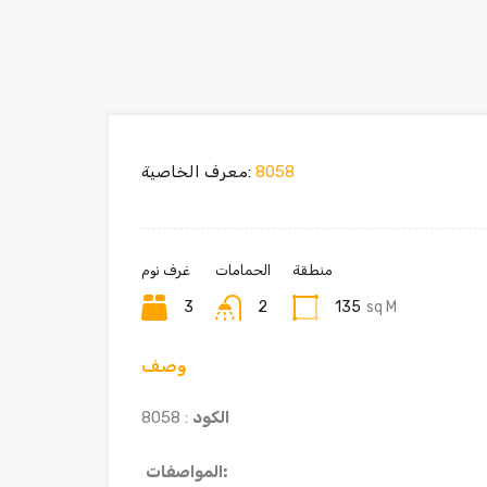
8058
معرف الخاصية:
منطقة
الحمامات
غرف نوم
3
2
135
sq M
وصف
الكود
: 8058
المواصفات: