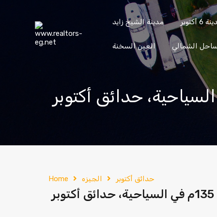
content
ة 6 أكتوبر
مدينة الشيخ زايد
ساحل الشمالي
العين السخنة
حدائق
حدائق
مدينة 6
مدينة الشيخ
الأهرام
أكتوبر
أكتوبر
زايد
إرسال
201033336682
حدائق أكتوبر
الجيزه
Home
ر