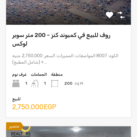
روف للبيع في كمبوند كنز – 200 متر سوبر
لوكس
الكود: 8007 المواصفات: المميزات: السعر: 2,750,000 جنيه
(شامل المطبخ) +…
منطقة
الحمامات
غرف نوم
1
200
sq M
1
للبيع
2,750,000EGP
متميز