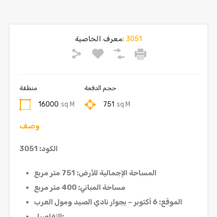
3051
معرف الخاصية:
حجم الدفعة
منطقة
16000
sq M
751
sq M
وصف
الكود: 3051
المساحة الإجمالية للأرض
: 751
متر مربع
مساحة ال
م
باني
: 400
متر مربع
الموقع
: 6
أكتوبر – بجوار نادي الصيد ومول العرب
:
التفاصيل