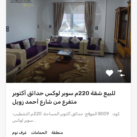
للبيع شقة 220م سوبر لوكس حدائق أكتوبر
متفرع من شارع أحمد زويل
كود: 8009 الموقع: حدائق أكتوبر المساحة: 220م التشطيب:
سوبر لوكس…
منطقة
الحمامات
غرف نوم