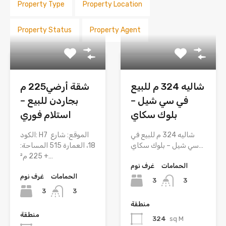
Property Type
Property Location
Property Status
Property Agent
شاليه 324 م للبيع
شقة أرضي225 م
في سي شيل –
بجاردن للبيع –
بلوك سكاي
استلام فوري
شاليه 324 م للبيع في
الكود: H7 الموقع: شارع
سي شيل – بلوك سكاي…
18، العمارة 515 المساحة:
225 م² +…
الحمامات
غرف نوم
الحمامات
غرف نوم
3
3
3
3
منطقة
منطقة
324
sq M