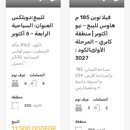
فيلا توين 185 م
للبيع:دوبلكس
هاوس للبيع – نيو
العنوان: السياحية
أكتوبر | منطقة
الرابعة – 6 أكتوبر
كابري – المرحلة
الكود : 4162 حالة
الأولىالكود :
التشطيب: سوبر لوكس
3027
المساحة: 330م
“تحميل…
مساحة المباني: 185
الحمامات
غرف نوم
م²مساحة الأرض: 259
م²حديقة جانبية
4
4
وخلفيةأرضي +…
منطقة
الحمامات
غرف نوم
330
sq M
3
2
منطقة
للبيع
11,500,000EGP
259
sq M