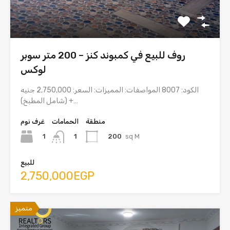
روف للبيع في كمبوند كنز – 200 متر سوبر
لوكس
الكود: 8007 المواصفات: المميزات: السعر: 2,750,000 جنيه
(شامل المطبخ) +…
منطقة
الحمامات
غرف نوم
1
200
sq M
1
للبيع
2,750,000EGP
متميز