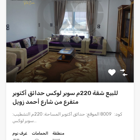
للبيع شقة 220م سوبر لوكس حدائق أكتوبر
متفرع من شارع أحمد زويل
كود: 8009 الموقع: حدائق أكتوبر المساحة: 220م التشطيب:
سوبر لوكس…
منطقة
الحمامات
غرف نوم