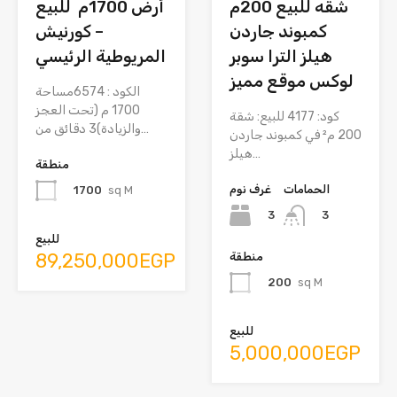
شقه للبيع 200م
أرض 1700م للبيع
كمبوند جاردن
– كورنيش
هيلز الترا سوبر
المريوطية الرئيسي
لوكس موقع مميز
الكود : 6574مساحة
1700 م (تحت العجز
كود: 4177 للبيع: شقة
والزيادة)3 دقائق من…
200 م² في كمبوند جاردن
هيلز…
منطقة
الحمامات
غرف نوم
1700
sq M
3
3
للبيع
89,250,000EGP
منطقة
200
sq M
للبيع
5,000,000EGP