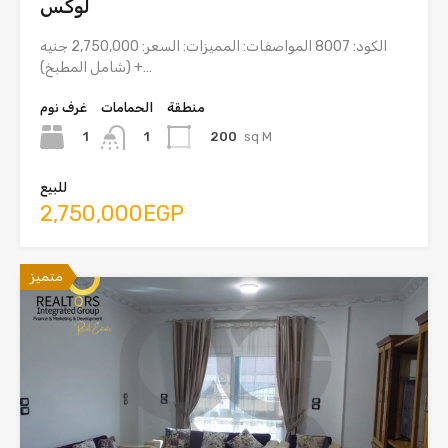
لوكس
الكود: 8007 المواصفات: المميزات: السعر: 2,750,000 جنيه
(شامل المطبخ) +…
منطقة
الحمامات
غرف نوم
1
200
sq M
1
للبيع
2,750,000EGP
متميز