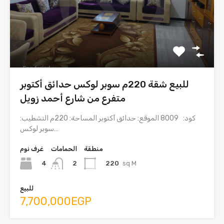
للبيع شقة 220م سوبر لوكس حدائق أكتوبر
متفرع من شارع أحمد زويل
كود: 8009 الموقع: حدائق أكتوبر المساحة: 220م التشطيب:
سوبر لوكس…
منطقة
الحمامات
غرف نوم
4
220
sq M
2
للبيع
7,700,000EGP