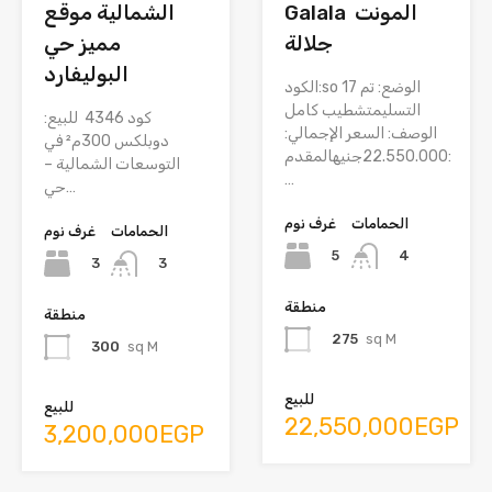
Galala المونت
الشمالية موقع
جلالة
مميز حي
البوليفارد
الكود:so 17 الوضع: تم
التسليمتشطيب كامل
كود 4346 للبيع:
الوصف: السعر الإجمالي:
دوبلكس 300م² في
22.550.000جنيهالمقدم:
التوسعات الشمالية –
…
حي…
الحمامات
غرف نوم
الحمامات
غرف نوم
5
4
3
3
منطقة
منطقة
275
sq M
300
sq M
للبيع
للبيع
22,550,000EGP
3,200,000EGP