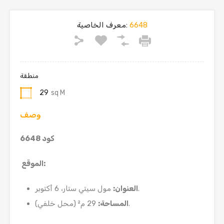
6648
معرف الخاصية:
منطقة
29
sq M
وصف
كود 6648
:
الموقع
مول سيتي ستار، 6 أكتوبر.
العنوان
:
29 م² (محل خلفي).
المساحة
: