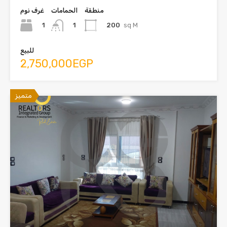
متميز
للبيع شقة 220م سوبر لوكس حدائق أكتوبر
متفرع من شارع أحمد زويل