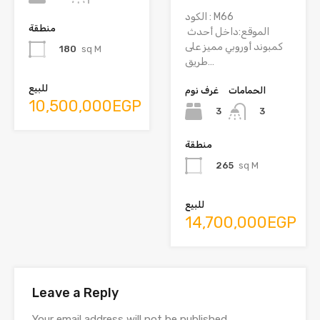
3
3
منطقة
منطقة
180
sq M
265
sq M
للبيع
10,500,000EGP
للبيع
14,700,000EGP
Leave a Reply
Your email address will not be published.
Required fields are marked
*
Comment
*