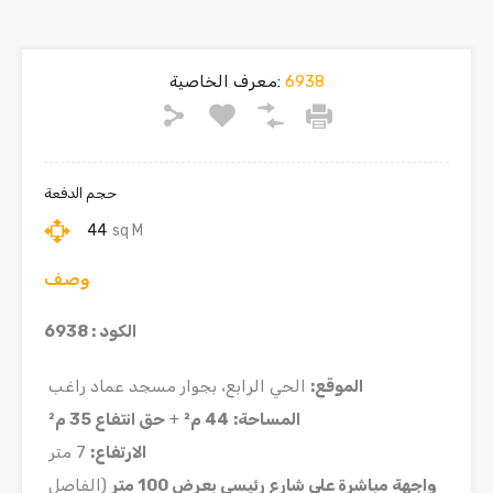
6938
معرف الخاصية:
حجم الدفعة
44
sq M
وصف
الكود : 6938
الموقع
:
الحي الرابع، بجوار مسجد عماد راغب
المساحة
:
44
م²
+
حق انتفاع 35 م²
الارتفاع
:
7 متر
واجهة مباشرة على شارع رئيسي بعرض 100 متر
(الفاصل