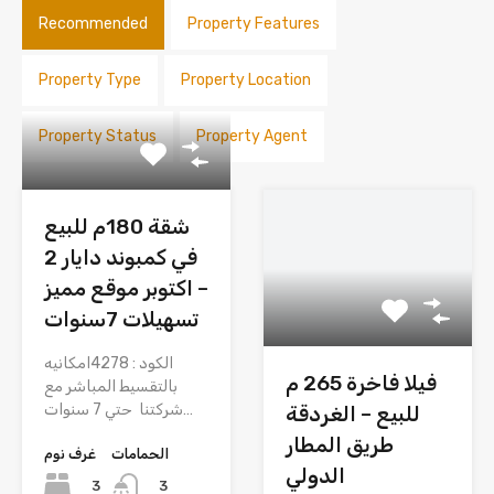
Recommended
Property Features
Property Type
Property Location
Property Status
Property Agent
فيلا فاخرة 265 م
شقة 180م للبيع
للبيع – الغردقة
في كمبوند دايار 2
طريق المطار
– اكتوبر موقع مميز
الدولي
تسهيلات 7سنوات
الكود : M66
الكود : 4278امكانيه
الموقع:داخل أحدث
بالتقسيط المباشر مع
كمبوند أوروبي مميز على
شركتنا حتي 7 سنوات…
طريق…
الحمامات
غرف نوم
الحمامات
غرف نوم
3
3