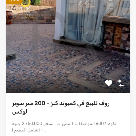
روف للبيع في كمبوند كنز – 200 متر سوبر
لوكس
الكود: 8007 المواصفات: المميزات: السعر: 2,750,000 جنيه
(شامل المطبخ) +…
منطقة
الحمامات
غرف نوم
1
200
sq M
1
للبيع
2,750,000EGP