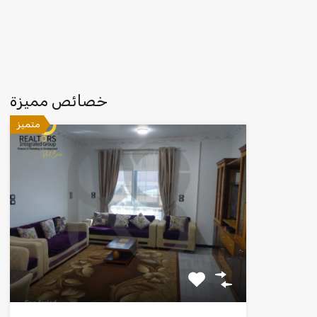
خصائص مميزة
متميز