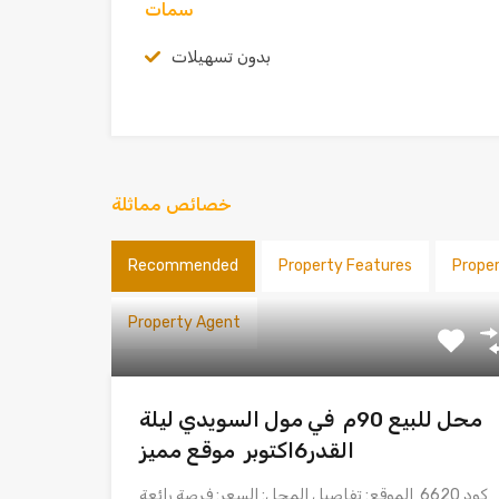
سمات
بدون تسهيلات
خصائص مماثلة
Recommended
Property Features
Prope
Property Agent
محل للبيع 90م في مول السويدي ليلة
القدر6اكتوبر موقع مميز
كود 6620 الموقع: تفاصيل المحل: السعر: فرصة رائعة