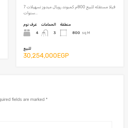
فيلا مستقله للبيع 800م كمبوند رويال ميدوز تسهيلات 7
سنوات…
منطقة
الحمامات
غرف نوم
4
800
sq M
3
للبيع
30,254,000EGP
uired fields are marked
*