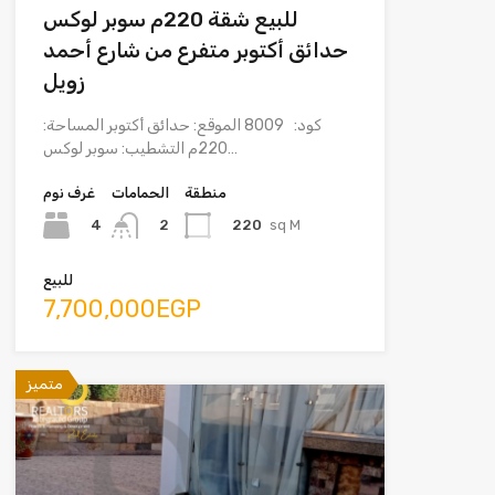
للبيع شقة 220م سوبر لوكس
حدائق أكتوبر متفرع من شارع أحمد
زويل
كود: 8009 الموقع: حدائق أكتوبر المساحة:
220م التشطيب: سوبر لوكس…
منطقة
الحمامات
غرف نوم
4
220
sq M
2
للبيع
7,700,000EGP
متميز