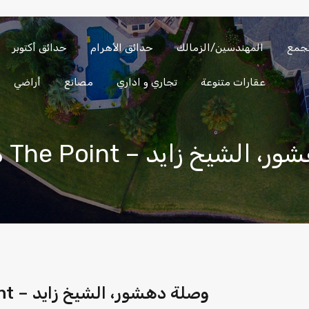
تجمع
المهندسين/الزمالك
حدائق الأهرام
حدائق أكتوبر
الساحل
العين
المهندسين/
التجمع
الشمالي
السخنة
الزمالك
عقارات متنوعة
تجاري و اداري
مصانع
أراضي
ل The Point – وصلة دهشور، الشيخ زايد
محل للبيع 52 م في مول The Point – وصلة دهشور، الشيخ زايد