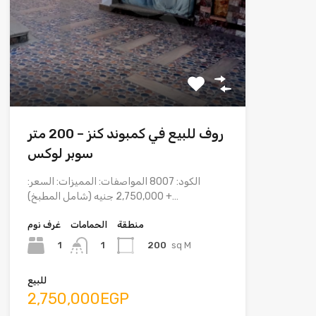
روف للبيع في كمبوند كنز – 200 متر
سوبر لوكس
الكود: 8007 المواصفات: المميزات: السعر:
2,750,000 جنيه (شامل المطبخ) +…
منطقة
الحمامات
غرف نوم
1
200
sq M
1
للبيع
2,750,000EGP