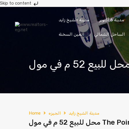
Skip to content
مدينة 6 أكتوبر
مدينة الشيخ زايد
حدائق
حدائق
مدينة 6
مدينة الشيخ
الأهرام
أكتوبر
أكتوبر
زايد
الساحل الشمالي
العين السخنة
إرسال
201033336682
مدينة الشيخ زايد
الجيزه
Home