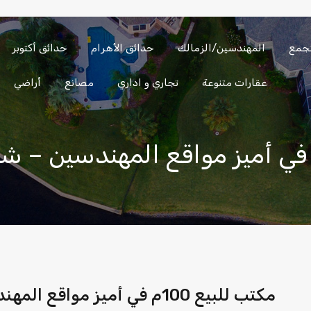
تجمع
المهندسين/الزمالك
حدائق الأهرام
حدائق أكتوبر
الساحل
العين
المهندسين/
التجمع
الشمالي
السخنة
الزمالك
عقارات متنوعة
تجاري و اداري
مصانع
أراضي
مكتب للبيع 100م في أميز مواقع المهندسين – شارع جامعة الدول العربية