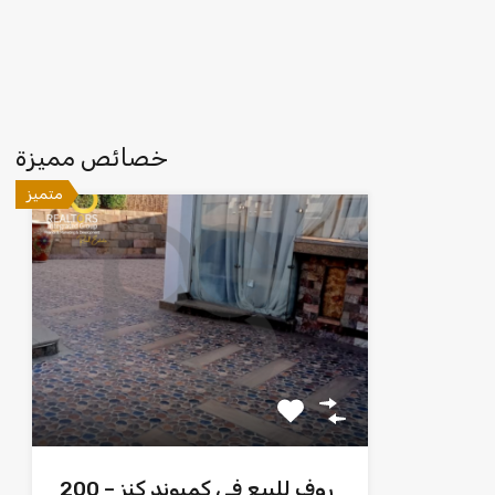
خصائص مميزة
متميز
روف للبيع في كمبوند كنز – 200