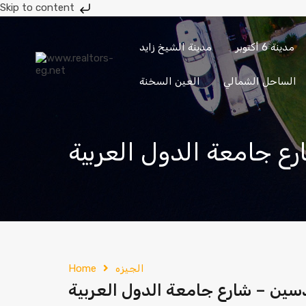
Skip to content
مدينة 6 أكتوبر
مدينة الشيخ زايد
حدائق
حدائق
مدينة 6
مدينة الشيخ
الأهرام
أكتوبر
أكتوبر
زايد
الساحل الشمالي
العين السخنة
إرسال
201033336682
الجيزه
Home