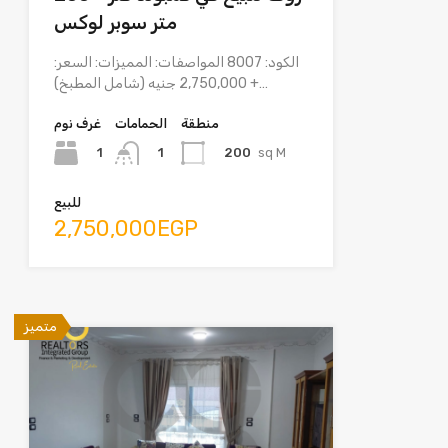
متر سوبر لوكس
الكود: 8007 المواصفات: المميزات: السعر:
2,750,000 جنيه (شامل المطبخ) +…
منطقة
الحمامات
غرف نوم
1
200
sq M
1
للبيع
2,750,000EGP
متميز