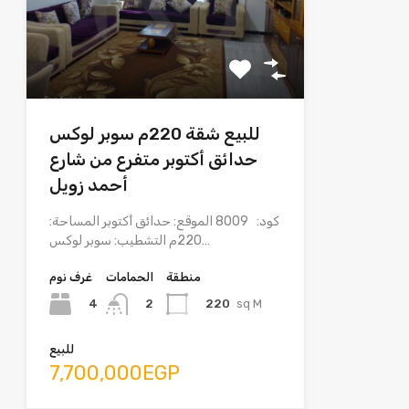
للبيع شقة 220م سوبر لوكس
حدائق أكتوبر متفرع من شارع
أحمد زويل
كود: 8009 الموقع: حدائق أكتوبر المساحة:
220م التشطيب: سوبر لوكس…
منطقة
الحمامات
غرف نوم
4
220
sq M
2
للبيع
7,700,000EGP